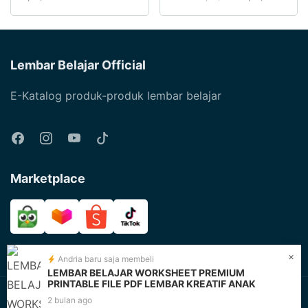
memiliki
produk
Produk
produk
beberapa
ini
varian.
memiliki
Pilihan
Lembar Belajar Official
beberapa
ini
varian.
E-Katalog produk-produk lembar belajar
dapat
Pilihan
diambil
ini
di
dapat
halaman
diambil
produk
Marketplace
di
halaman
produk
×
Andria baru saja membeli
LEMBAR BELAJAR WORKSHEET PREMIUM
PRINTABLE FILE PDF LEMBAR KREATIF ANAK
2 bulan ago
@Lembar Belajar Official 2026 - All Rights Reserved