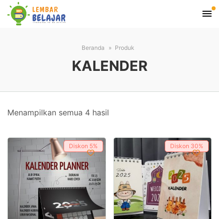
Beranda
Produk
KALENDER
Diurutkan
Menampilkan semua 4 hasil
menurut
popularitas
Diskon
5%
Diskon
30%