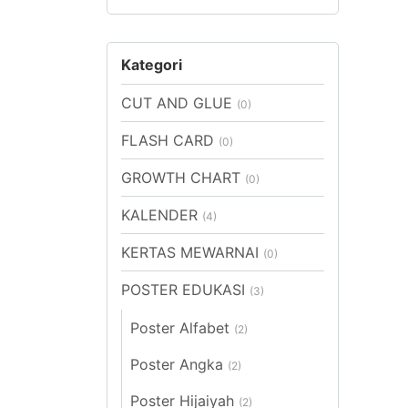
Harga
Harga
terendah
tertinggi
Kategori
CUT AND GLUE
(0)
FLASH CARD
(0)
GROWTH CHART
(0)
KALENDER
(4)
KERTAS MEWARNAI
(0)
POSTER EDUKASI
(3)
Poster Alfabet
(2)
Poster Angka
(2)
Poster Hijaiyah
(2)