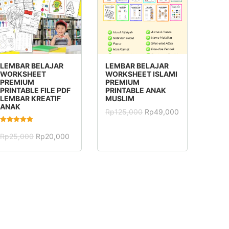
tinggi
TAMBAH KE
TAMBAH KE
LEMBAR BELAJAR
LEMBAR BELAJAR
KERANJANG
KERANJANG
WORKSHEET
WORKSHEET ISLAMI
PREMIUM
PREMIUM
PRINTABLE FILE PDF
PRINTABLE ANAK
LEMBAR KREATIF
MUSLIM
ANAK
Harga
Harga
Rp
125,000
Rp
49,000
aslinya
saat
adalah:
ini
Dinilai
5.00
Harga
Harga
Rp125,000.
adalah:
Rp
25,000
Rp
20,000
dari 5
aslinya
saat
Rp49,000.
adalah:
ini
Rp25,000.
adalah:
Rp20,000.