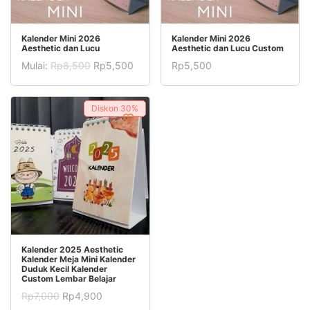
Produk
PILIH OPSI
TAMBAH KE KERANJANG
Kalender Mini 2026
Kalender Mini 2026
Aesthetic dan Lucu
Aesthetic dan Lucu Custom
ini
Mulai:
Rp
8,500
Rp
5,500
Rp
5,500
memiliki
Produk
beberapa
ini
varian.
Diskon
30%
memiliki
Pilihan
beberapa
ini
varian.
dapat
Pilihan
diambil
ini
di
dapat
halaman
diambil
Produk
produk
PILIH OPSI
Kalender 2025 Aesthetic
di
Kalender Meja Mini Kalender
ini
Duduk Kecil Kalender
halaman
Custom Lembar Belajar
memiliki
produk
Harga
Harga
Rp
7,000
Rp
4,900
beberapa
aslinya
saat