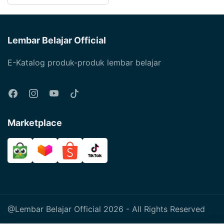
Produk
adalah:
ini
varian.
Rp7,000.
adalah:
ini
Pilihan
Rp4,900.
memiliki
ini
Lembar Belajar Official
beberapa
dapat
varian.
E-Katalog produk-produk lembar belajar
diambil
Pilihan
di
ini
halaman
dapat
produk
diambil
Marketplace
di
halaman
produk
@Lembar Belajar Official 2026 - All Rights Reserved