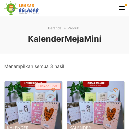
Beranda
Produk
KalenderMejaMini
Diurutkan
Menampilkan semua 3 hasil
menurut
harga:
Diskon
35%
tinggi
ke
rendah