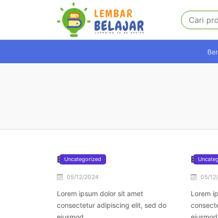
Be
Blog 4
Blog 3
Uncategorized
Uncateg
05/12/2024
05/12
Lorem ipsum dolor sit amet
Lorem ip
consectetur adipiscing elit, sed do
consecte
eiusmod.
eiusmod