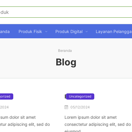
randa
Produk Fisik
Produk Digital
Layanan Pelangga
Beranda
Blog
Blog 2
orized
Uncategorized
/2024
05/12/2024
sum dolor sit amet
Lorem ipsum dolor sit amet
tur adipiscing elit, sed do
consectetur adipiscing elit, sed do
.
eiusmod.