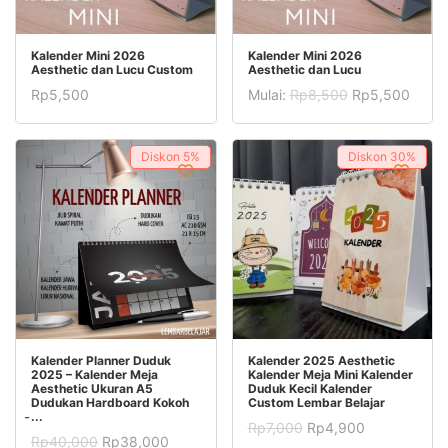
Produk
TAMBAH KE KERANJANG
PILIH OPSI
Kalender Mini 2026
Kalender Mini 2026
Aesthetic dan Lucu Custom
Aesthetic dan Lucu
ini
Rp
5,500
Mulai:
Rp
8,500
Rp
5,500
memiliki
Produk
beberapa
ini
Diskon
5%
varian.
Diskon
30%
memiliki
Pilihan
beberapa
ini
varian.
dapat
Pilihan
diambil
ini
di
dapat
halaman
diambil
Produk
Produk
produk
PILIH OPSI
PILIH OPSI
Kalender Planner Duduk
Kalender 2025 Aesthetic
di
2025 – Kalender Meja
Kalender Meja Mini Kalender
ini
ini
Aesthetic Ukuran A5
Duduk Kecil Kalender
halaman
Dudukan Hardboard Kokoh
Custom Lembar Belajar
memiliki
memiliki
̵...
produk
Harga
Harga
Rp
7,000
Rp
4,900
beberapa
beberapa
Harga
Harga
Rp
40,000
Rp
38,000
aslinya
saat