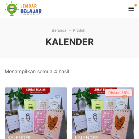
Beranda
Produk
KALENDER
Diurutkan
Menampilkan semua 4 hasil
menurut
yang
Diskon
35%
terbaru