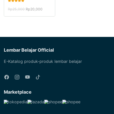
Dinilai
5.00
Harga
Harga
Rp
25,000
Rp
20,000
dari 5
aslinya
saat
adalah:
ini
Rp25,000.
adalah:
Rp20,000.
Lembar Belajar Official
E-Katalog produk-produk lembar belajar
Marketplace