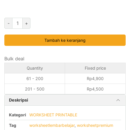
Kuantitas
-
+
LEMBAR
BELAJAR
Tambah ke keranjang
WORKSHEET
ISLAMI
Bulk deal
PREMIUM
Quantity
Fixed price
PRINTABLE
ANAK
61 - 200
Rp
4,900
MUSLIM
201 - 500
Rp
4,500
Deskripsi
Kategori
WORKSHEET PRINTABLE
Tag
worksheetlembarbelajar
,
worksheetpremium