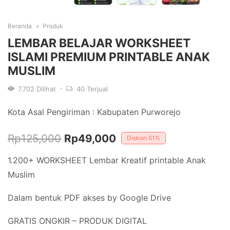
Beranda
Produk
LEMBAR BELAJAR WORKSHEET
ISLAMI PREMIUM PRINTABLE ANAK
MUSLIM
7.702
Dilihat
40
Terjual
Kota Asal Pengiriman : Kabupaten Purworejo
Harga
Harga
Rp
125,000
Rp
49,000
Diskon
61%
aslinya
saat
1.200+ WORKSHEET Lembar Kreatif printable Anak
adalah:
ini
Muslim
Rp125,000.
adalah:
Dalam bentuk PDF akses by Google Drive
Rp49,000.
GRATIS ONGKIR – PRODUK DIGITAL