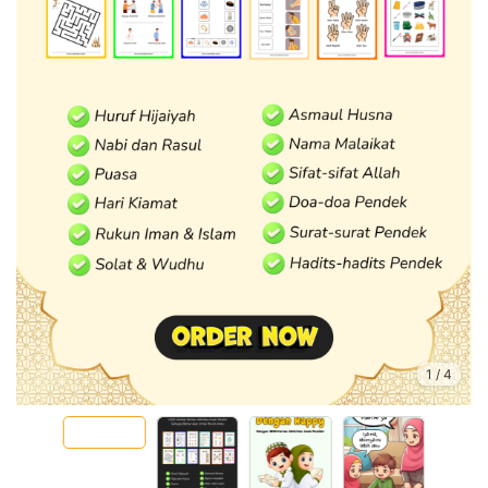
1
/
4