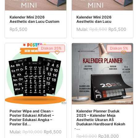
Produk
TAMBAH KE KERANJANG
PILIH OPSI
Kalender Mini 2026
Kalender Mini 2026
Aesthetic dan Lucu Custom
Aesthetic dan Lucu
ini
Rp
5,500
Mulai:
Rp
8,500
Rp
5,500
memiliki
Produk
beberapa
ini
Diskon
35%
varian.
Diskon
5%
memiliki
Pilihan
beberapa
ini
varian.
dapat
Pilihan
diambil
ini
di
dapat
halaman
diambil
Produk
Produk
produk
PILIH OPSI
PILIH OPSI
Poster Wipe and Clean –
Kalender Planner Duduk
di
Poster Edukasi Alfabet –
2025 – Kalender Meja
ini
ini
Poster Edukasi Angka –
Aesthetic Ukuran A5
halaman
Poster Ed...
Dudukan Hardboard Kokoh
memiliki
memiliki
̵...
produk
Mulai:
Rp
10,000
Rp
6,500
beberapa
beberapa
Harga
Harga
Rp
40,000
Rp
38,000