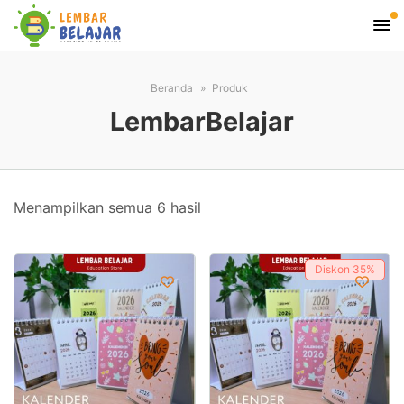
Beranda
Produk
LembarBelajar
Diurutkan
Menampilkan semua 6 hasil
menurut
yang
Diskon
35%
terbaru