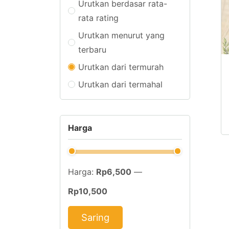
Urutkan berdasar rata-
rata rating
Urutkan menurut yang
terbaru
P
Urutkan dari termurah
in
Urutkan dari termahal
me
b
va
Harga
Pi
in
d
Harga:
Rp6,500
—
di
di
Rp10,500
h
Saring
p