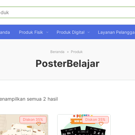
randa
Produk Fisik
Produk Digital
Layanan Pelangga
Beranda
Produk
PosterBelajar
Diurutkan
enampilkan semua 2 hasil
menurut
harga:
Diskon
35%
Diskon
35%
rendah
ke