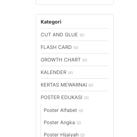
Harga
Harga
terendah
tertinggi
Kategori
CUT AND GLUE
(0)
FLASH CARD
(0)
GROWTH CHART
(0)
KALENDER
(4)
KERTAS MEWARNAI
(0)
POSTER EDUKASI
(3)
Poster Alfabet
(2)
Poster Angka
(2)
Poster Hijaiyah
(2)